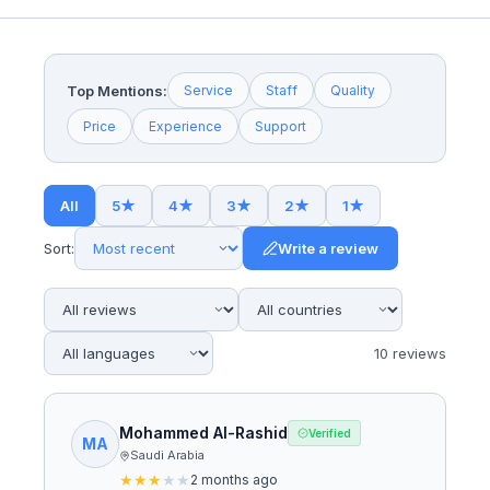
Top Mentions:
Service
Staff
Quality
Price
Experience
Support
All
5
★
4
★
3
★
2
★
1
★
Sort:
Write a review
10
review
s
Mohammed Al-Rashid
Verified
MA
Saudi Arabia
★
★
★
★
★
2 months ago