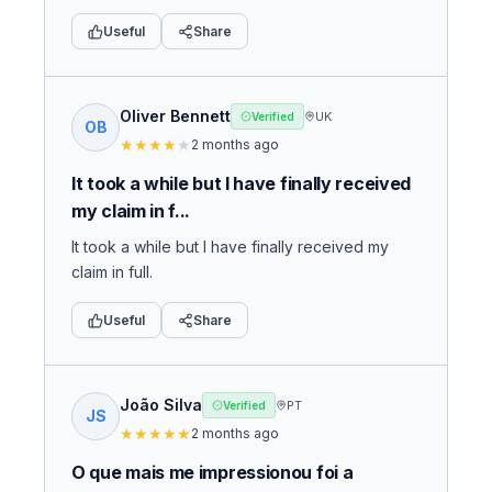
Useful
Share
Oliver Bennett
UK
Verified
OB
★
★
★
★
★
2 months ago
It took a while but I have finally received
my claim in f...
It took a while but I have finally received my
claim in full.
Useful
Share
João Silva
PT
Verified
JS
★
★
★
★
★
2 months ago
O que mais me impressionou foi a