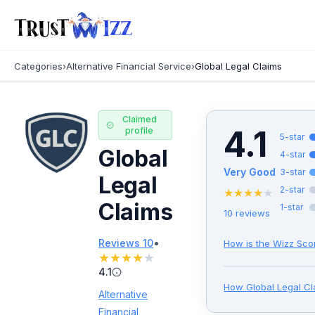
Categories
›
Alternative Financial Service
›
Global Legal Claims
Claimed
4.1
profile
5
-star
Global
4
-star
Very Good
3
-star
Legal
2
-star
★
★
★
★
★
Claims
1
-star
10
reviews
•
Reviews
10
How is the Wizz Sco
★
★
★
★
★
4.1
How
Global Legal C
Alternative
Financial